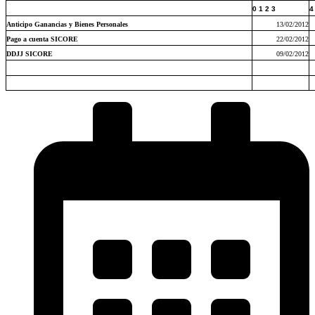
0 1 2 3
4
Anticipo
Ganancias y Bienes Personales
13/02/2012
Pago a cuenta SICORE
22/02/2012
DDJJ SICORE
09/02/2012