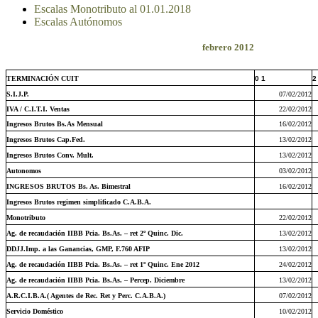
Escalas Monotributo al 01.01.2018
Escalas Autónomos
febrero 2012
TERMINACIÓN CUIT
0 1
2
S.I.J.P.
07/02/2012
IVA / C.I.T.I. Ventas
22/02/2012
Ingresos Brutos Bs.As Mensual
16/02/2012
Ingresos Brutos Cap.Fed.
13/02/2012
Ingresos Brutos Conv. Mult.
13/02/2012
Autonomos
03/02/2012
INGRESOS BRUTOS Bs. As. Bimestral
16/02/2012
Ingresos Brutos regimen simplificado C.A.B.A.
Monotributo
22/02/2012
Ag. de
recaudación IIBB Pcia. Bs.As. – ret 2º Quinc. Dic.
13/02/2012
DDJJ.Imp. a las Ganancias, GMP,
F.760 AFIP
13/02/2012
Ag. de
recaudación IIBB Pcia. Bs.As. – ret 1º Quinc. Ene 2012
24/02/2012
Ag. de
recaudación IIBB Pcia. Bs.As. – Percep. Diciembre
13/02/2012
A.R.C.I.B.A.( Agentes de Rec. Ret y Perc. C.A.B.A.)
07/02/2012
Servicio Doméstico
10/02/2012