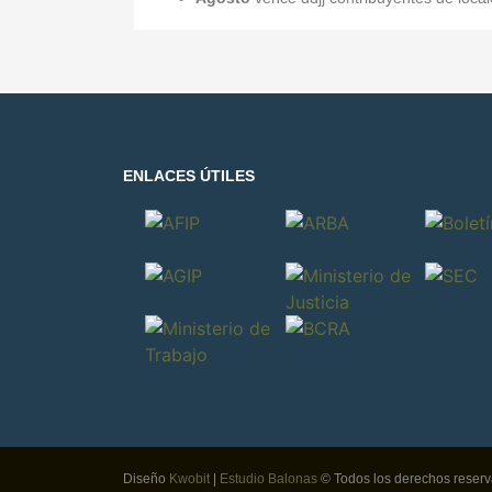
ENLACES ÚTILES
Diseño
Kwobit
|
Estudio Balonas
© Todos los derechos reser