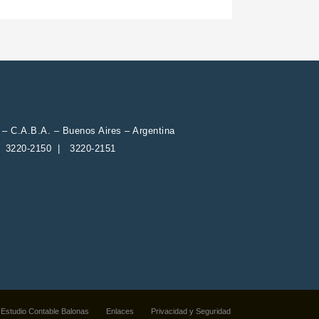
2 – C.A.B.A. – Buenos Aires – Argentina
| 3220-2150 | 3220-2151
Estudio Contable Balonas
Enlaces
Privacidad y Seguridad