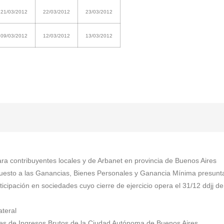
21/03/2012
22/03/2012
23/03/2012
09/03/2012
12/03/2012
13/03/2012
ra contribuyentes locales y de Arbanet en provincia de Buenos Aires
puesto a las Ganancias, Bienes Personales y Ganancia Mínima presunt
ticipación en sociedades cuyo cierre de ejercicio opera el 31/12 ddjj
ateral
les de Ingresos Brutos de la Ciudad Autónoma de Buenos Aires