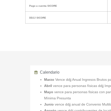
Pago a cuenta SICORE
DDJJ SICORE
Calendario
Marzo
Vence ddjj Anual Ingresos Brutos pa
Abril
vence para personas físicas ddjj Im
Mayo
vence para personas fisicas con par
Mínima Presunta
Junio
vence ddjj anual de Convenio Multil
Agosto
vence ddjj contribuyentes de loca