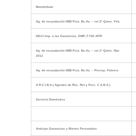
Monotributo
Ag. de
recaudación IIBB Pcia. Bs.As. – ret 2º Quinc. Feb.
DDJJ.Imp. a las Ganancias, GMP,
F.760 AFIP
Ag. de
recaudación IIBB Pcia. Bs.As. – ret 1º Quinc. Mar.
2012
Ag. de
recaudación IIBB Pcia. Bs.As. – Percep. Febrero
A.R.C.I.B.A.( Agentes de Rec. Ret y Perc. C.A.B.A.)
Servicio Doméstico
Anticipo
Ganancias y Bienes Personales