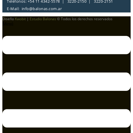
Teléfonos: +54 11 4342-5578 | 3220-2150 | 3220-2151
E-Mail:
info@balonas.com.ar
Diseño
Kwobit
|
Estudio Balonas
© Todos los derechos reservados
Menú