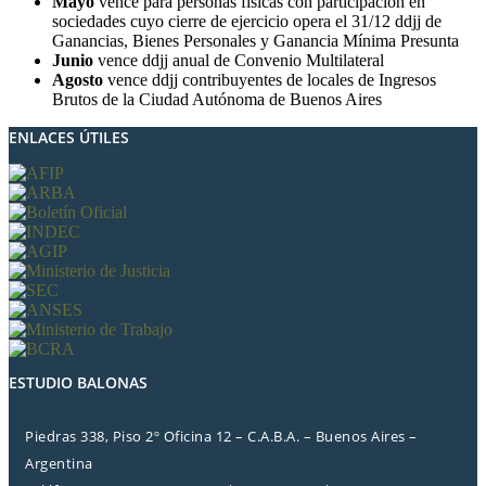
Mayo
vence para personas fisicas con participación en
sociedades cuyo cierre de ejercicio opera el 31/12 ddjj de
Ganancias, Bienes Personales y Ganancia Mínima Presunta
Junio
vence ddjj anual de Convenio Multilateral
Agosto
vence ddjj contribuyentes de locales de Ingresos
Brutos de la Ciudad Autónoma de Buenos Aires
ENLACES ÚTILES
ESTUDIO BALONAS
Piedras 338, Piso 2º Oficina 12 – C.A.B.A. – Buenos Aires –
Argentina