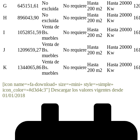
No
Hasta
Hasta 20000
G
645151,61
No requiere
12
excluida
200 m2
Kw
No
Hasta
Hasta 20000
H
896043,90
No requiere
16
excluida
200 m2
Kw
Venta de
Hasta
Hasta 20000
I
1052851,59
Bs.
No requiere
16
200 m2
Kw
muebles
Venta de
Hasta
Hasta 20000
J
1209659,27
Bs.
No requiere
16
200 m2
Kw
muebles
Venta de
Hasta
Hasta 20000
K
1344065,86
Bs.
No requiere
16
200 m2
Kw
muebles
[icon name=»fa-download» size=»mini» style=»simple»
icon_color=»#d3d4c3″] Descargar los valores vigentes desde
01/01/2018