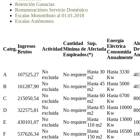
Retención Ganacias
Remuneraciónes Servicio Doméstico
Escalas Monotributo al 01.01.2018
Escalas Autónomos
Energía
Cantidad
Sup.
Alq
Ingresos
Eléctrica
Categ.
Actividad
Mínima de
Afectada
De
Brutos
Consumida
Empleados
(*)
An
Anualmente
No
Hasta 30
Hasta 3330
A
107525,27
No requiere
40
excluida
m2
Kw
No
Hasta 45
Hasta 5000
B
161287,90
No requiere
40
excluida
m2
Kw
No
Hasta 60
Hasta 6700
C
215050,54
No requiere
80
excluida
m2
Kw
No
Hasta 85
Hasta 10000
D
322575,81
No requiere
80
excluida
m2
Kw
No
Hasta
Hasta 13000
E
430101,07
No requiere
10
excluida
110 m2
Kw
No
Hasta
Hasta 16500
F
537626,34
No requiere
10
excluida
150 m2
Kw