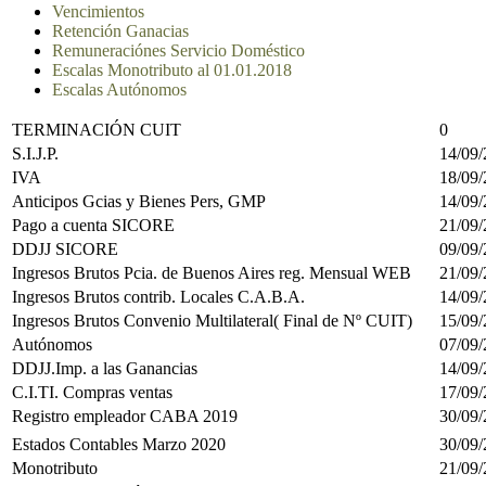
Vencimientos
Retención Ganacias
Remuneraciónes Servicio Doméstico
Escalas Monotributo al 01.01.2018
Escalas Autónomos
TERMINACIÓN CUIT
0
S.I.J.P.
14/09
IVA
18/09
Anticipos Gcias y Bienes Pers, GMP
14/09
Pago a cuenta SICORE
21/09
DDJJ SICORE
09/09
Ingresos Brutos Pcia. de Buenos Aires reg. Mensual WEB
21/09
Ingresos Brutos contrib. Locales C.A.B.A.
14/09
Ingresos Brutos Convenio Multilateral( Final de Nº CUIT)
15/09
Autónomos
07/09
DDJJ.Imp. a las Ganancias
14/09
C.I.TI. Compras ventas
17/09
Registro empleador CABA 2019
30/09
Estados Contables Marzo 2020
30/09
Monotributo
21/09