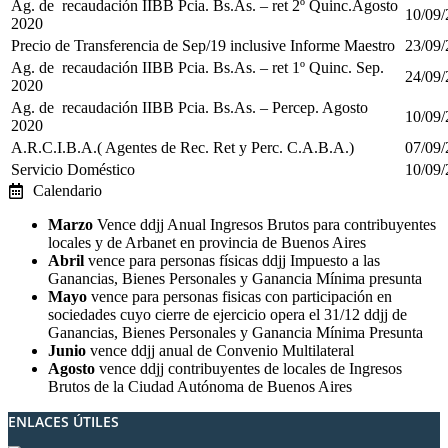
Ag. de recaudación IIBB Pcia. Bs.As. – ret 2º Quinc.Agosto
10/09
2020
Precio de Transferencia de Sep/19 inclusive Informe Maestro
23/09
Ag. de recaudación IIBB Pcia. Bs.As. – ret 1º Quinc. Sep.
24/09
2020
Ag. de recaudación IIBB Pcia. Bs.As. – Percep. Agosto
10/09
2020
A.R.C.I.B.A.( Agentes de Rec. Ret y Perc. C.A.B.A.)
07/09
Servicio Doméstico
10/09
Calendario
Marzo
Vence ddjj Anual Ingresos Brutos para contribuyentes
locales y de Arbanet en provincia de Buenos Aires
Abril
vence para personas físicas ddjj Impuesto a las
Ganancias, Bienes Personales y Ganancia Mínima presunta
Mayo
vence para personas fisicas con participación en
sociedades cuyo cierre de ejercicio opera el 31/12 ddjj de
Ganancias, Bienes Personales y Ganancia Mínima Presunta
Junio
vence ddjj anual de Convenio Multilateral
Agosto
vence ddjj contribuyentes de locales de Ingresos
Brutos de la Ciudad Autónoma de Buenos Aires
ENLACES ÚTILES