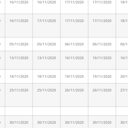
0
16/11/2020
16/11/2020
17/11/2020
17/11/2020
18/1
0
16/11/2020
17/11/2020
17/11/2020
17/11/2020
18/1
0
05/11/2020
05/11/2020
06/11/2020
06/11/2020
06/1
0
13/11/2020
13/11/2020
16/11/2020
16/11/2020
16/1
0
18/11/2020
18/11/2020
19/11/2020
19/11/2020
20/1
0
25/11/2020
25/11/2020
26/11/2020
26/11/2020
27/1
0
30/11/2020
30/11/2020
30/11/2020
30/11/2020
30/1