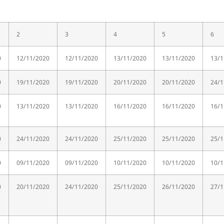
2
3
4
5
6
0
12/11/2020
12/11/2020
13/11/2020
13/11/2020
13/1
0
19/11/2020
19/11/2020
20/11/2020
20/11/2020
24/1
0
13/11/2020
13/11/2020
16/11/2020
16/11/2020
16/1
0
24/11/2020
24/11/2020
25/11/2020
25/11/2020
25/1
0
09/11/2020
09/11/2020
10/11/2020
10/11/2020
10/1
0
20/11/2020
24/11/2020
25/11/2020
26/11/2020
27/1