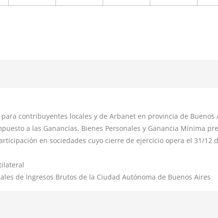
 para contribuyentes locales y de Arbanet en provincia de Buenos 
Impuesto a las Ganancias, Bienes Personales y Ganancia Mínima pr
rticipación en sociedades cuyo cierre de ejercicio opera el 31/12 
ilateral
cales de Ingresos Brutos de la Ciudad Autónoma de Buenos Aires