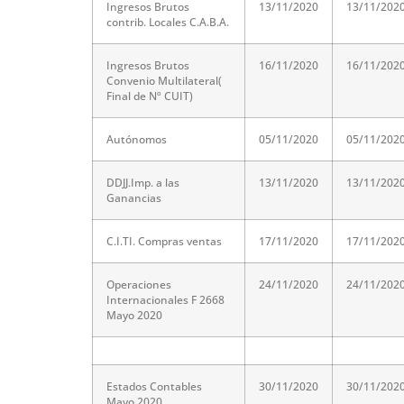
Ingresos Brutos
13/11/2020
13/11/202
contrib. Locales C.A.B.A.
Ingresos Brutos
16/11/2020
16/11/202
Convenio Multilateral(
Final de Nº CUIT)
Autónomos
05/11/2020
05/11/202
DDJJ.Imp. a las
13/11/2020
13/11/202
Ganancias
C.I.TI. Compras ventas
17/11/2020
17/11/202
Operaciones
24/11/2020
24/11/202
Internacionales F 2668
Mayo 2020
Estados Contables
30/11/2020
30/11/202
Mayo 2020