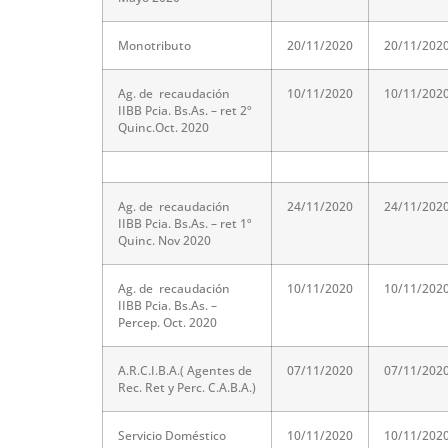
Monotributo
20/11/2020
20/11/202
Ag. de recaudación
10/11/2020
10/11/202
IIBB Pcia. Bs.As. – ret 2º
Quinc.Oct. 2020
Ag. de recaudación
24/11/2020
24/11/202
IIBB Pcia. Bs.As. – ret 1º
Quinc. Nov 2020
Ag. de recaudación
10/11/2020
10/11/202
IIBB Pcia. Bs.As. –
Percep. Oct. 2020
A.R.C.I.B.A.( Agentes de
07/11/2020
07/11/202
Rec. Ret y Perc. C.A.B.A.)
Servicio Doméstico
10/11/2020
10/11/202