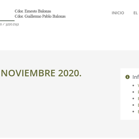
INICIO
EL
NOVIEMBRE 2020.
In