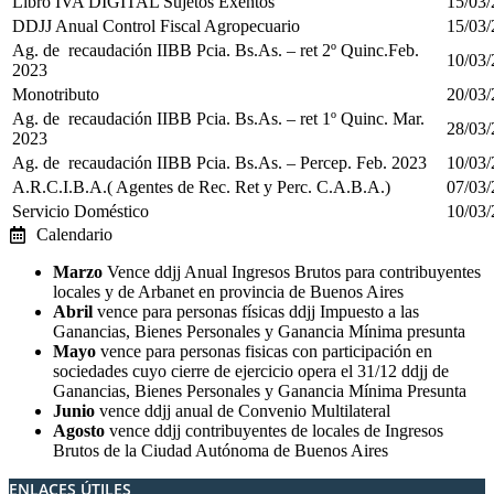
Libro IVA DIGITAL Sujetos Exentos
15/03
DDJJ Anual Control Fiscal Agropecuario
15/03
Ag. de recaudación IIBB Pcia. Bs.As. – ret 2º Quinc.Feb.
10/03
2023
Monotributo
20/03
Ag. de recaudación IIBB Pcia. Bs.As. – ret 1º Quinc. Mar.
28/03
2023
Ag. de recaudación IIBB Pcia. Bs.As. – Percep. Feb. 2023
10/03
A.R.C.I.B.A.( Agentes de Rec. Ret y Perc. C.A.B.A.)
07/03
Servicio Doméstico
10/03
Calendario
Marzo
Vence ddjj Anual Ingresos Brutos para contribuyentes
locales y de Arbanet en provincia de Buenos Aires
Abril
vence para personas físicas ddjj Impuesto a las
Ganancias, Bienes Personales y Ganancia Mínima presunta
Mayo
vence para personas fisicas con participación en
sociedades cuyo cierre de ejercicio opera el 31/12 ddjj de
Ganancias, Bienes Personales y Ganancia Mínima Presunta
Junio
vence ddjj anual de Convenio Multilateral
Agosto
vence ddjj contribuyentes de locales de Ingresos
Brutos de la Ciudad Autónoma de Buenos Aires
ENLACES ÚTILES