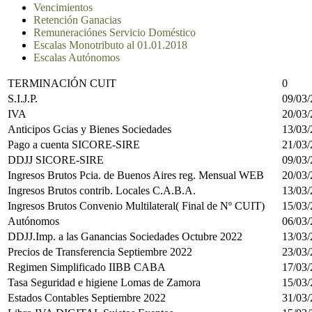
Vencimientos
Retención Ganacias
Remuneraciónes Servicio Doméstico
Escalas Monotributo al 01.01.2018
Escalas Autónomos
TERMINACIÓN CUIT
0
S.I.J.P.
09/03
IVA
20/03
Anticipos Gcias y Bienes Sociedades
13/03
Pago a cuenta SICORE-SIRE
21/03
DDJJ SICORE-SIRE
09/03
Ingresos Brutos Pcia. de Buenos Aires reg. Mensual WEB
20/03
Ingresos Brutos contrib. Locales C.A.B.A.
13/03
Ingresos Brutos Convenio Multilateral( Final de Nº CUIT)
15/03
Autónomos
06/03
DDJJ.Imp. a las Ganancias Sociedades Octubre 2022
13/03
Precios de Transferencia Septiembre 2022
23/03
Regimen Simplificado IIBB CABA
17/03
Tasa Seguridad e higiene Lomas de Zamora
15/03
Estados Contables Septiembre 2022
31/03