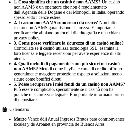
1. Cosa significa che un casinò è non AAMS?
Un casinò
non AAMS è un operatore che non è regolamentato
dall’Agenzia delle Dogane e dei Monopoli in Italia, operando
spesso sotto licenze estere.
2. I casinò non AAMS sono sicuri da usare?
Non tutti i
casinò non AAMS garantiscono sicurezza. È importante
verificare che abbiano protocolli di crittografia e una chiara
privacy policy.
3. Come posso verificare la sicurezza di un casinò online?
Controllate se il casinò utilizza tecnologia SSL, esamina la
loro licenza e leggete recensioni per avere esperienze di altri
utenti.
4. Quali metodi di pagamento sono più sicuri nei casinò
non AAMS?
Metodi come PayPal e carte di credito offrono
generalmente maggiore protezione rispetto a soluzioni meno
sicure come bonifici diretti.
5. Posso recuperare i miei fondi da un casinò non AAMS?
Può essere complicato, specialmente se il casinò non ha
pratiche di sicurezza adeguate. È importante informarsi prima
di depositare.
Calendario
Marzo
Vence ddjj Anual Ingresos Brutos para contribuyentes
locales y de Arbanet en provincia de Buenos Aires