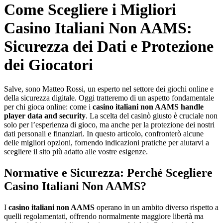
Come Scegliere i Migliori
Casino Italiani Non AAMS:
Sicurezza dei Dati e Protezione
dei Giocatori
Salve, sono Matteo Rossi, un esperto nel settore dei giochi online e
della sicurezza digitale. Oggi tratteremo di un aspetto fondamentale
per chi gioca online: come i
casino italiani non AAMS handle
player data and security
. La scelta del casinò giusto è cruciale non
solo per l’esperienza di gioco, ma anche per la protezione dei nostri
dati personali e finanziari. In questo articolo, confronterò alcune
delle migliori opzioni, fornendo indicazioni pratiche per aiutarvi a
scegliere il sito più adatto alle vostre esigenze.
Normative e Sicurezza: Perché Scegliere
Casino Italiani Non AAMS?
I
casino italiani non AAMS
operano in un ambito diverso rispetto a
quelli regolamentati, offrendo normalmente maggiore libertà ma