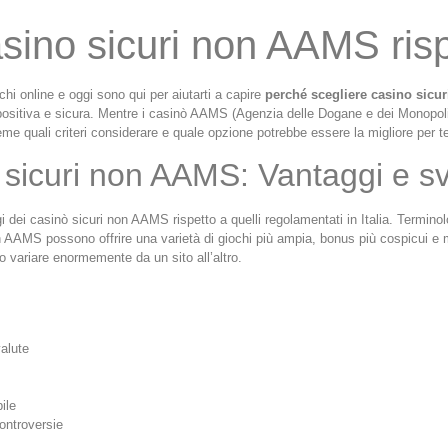
asino sicuri non AAMS ri
i online e oggi sono qui per aiutarti a capire
perché scegliere casino sic
positiva e sicura. Mentre i casinò AAMS (Agenzia delle Dogane e dei Monopoli) o
me quali criteri considerare e quale opzione potrebbe essere la migliore per t
 sicuri non AAMS: Vantaggi e s
dei casinò sicuri non AAMS rispetto a quelli regolamentati in Italia. Terminolo
 AAMS possono offrire una varietà di giochi più ampia, bonus più cospicui e m
o variare enormemente da un sito all’altro.
valute
ile
controversie