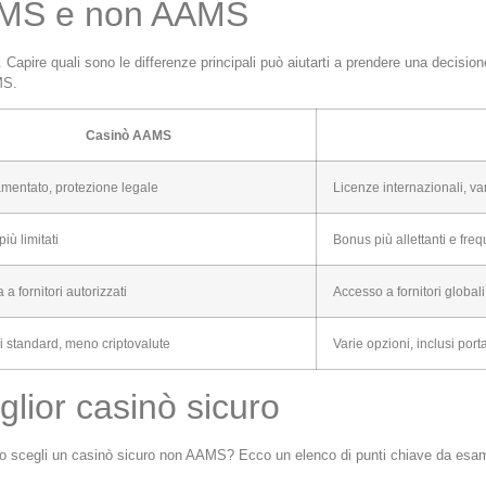
AAMS e non AAMS
 Capire quali sono le differenze principali può aiutarti a prendere una decisio
MS.
Casinò AAMS
mentato, protezione legale
Licenze internazionali, va
iù limitati
Bonus più allettanti e freq
 a fornitori autorizzati
Accesso a fornitori globali
i standard, meno criptovalute
Varie opzioni, inclusi porta
iglior casinò sicuro
ando scegli un casinò sicuro non AAMS? Ecco un elenco di punti chiave da esa