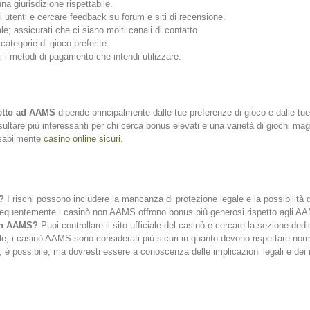
na giurisdizione rispettabile.
tri utenti e cercare feedback su forum e siti di recensione.
e; assicurati che ci siano molti canali di contatto.
 categorie di gioco preferite.
i i metodi di pagamento che intendi utilizzare.
etto ad AAMS
dipende principalmente dalle tue preferenze di gioco e dalle t
tare più interessanti per chi cerca bonus elevati e una varietà di giochi maggi
nsabilmente
casino online sicuri
.
?
I rischi possono includere la mancanza di protezione legale e la possibilità di
requentemente i casinò non AAMS offrono bonus più generosi rispetto agli A
non AAMS?
Puoi controllare il sito ufficiale del casinò e cercare la sezione dedic
e, i casinò AAMS sono considerati più sicuri in quanto devono rispettare norm
 è possibile, ma dovresti essere a conoscenza delle implicazioni legali e dei r