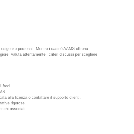
ue esigenze personali. Mentre i casinò AAMS offrono
ore. Valuta attentamente i criteri discussi per scegliere
 frodi.
AMS.
ata alla licenza o contattare il supporto clienti.
ative rigorose.
ischi associati.