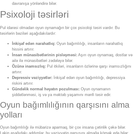
davranışa yönləndirə bilər.
Psixoloji təsirləri
Pul idarəsi olmadan oyun oynamağın bir çox psixoloji təsiri vardır. Bu
təsirlərin bəziləri aşağıdakılardır:
İnkişaf edən narahatlıq:
Oyun bağımlılığı, insanların narahatlıq
hissini artırır.
İnsan münasibətlərinin pisləşməsi:
Aşırı oyun oynamaq, dostlar və
ailə ilə münasibətləri zədələyə bilər.
Özünə inamsızlıq:
Pul itkiləri, insanların özlərinə qarşı inamsızlığını
artırır.
Depressiv vəziyyətlər:
İnkişaf edən oyun bağımlılığı, depressiya
riskini artırır.
Gündəlik normal həyatın pozulması:
Oyun oynamanın
şiddətlənməsi, iş və ya məktəb yaşamını mənfi təsir edir.
Oyun bağımlılığının qarşısını alma
yolları
Oyun bağımlılığı ilə mübarizə aparmaq, bir çox insana çətinlik çəkə bilər.
Lakin aşağıdakı addımlar, bu vəziyyətin qarşısını almağa kömək edə bilər: