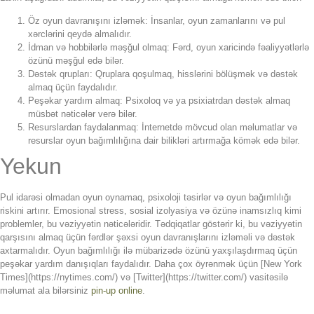
Öz oyun davranışını izləmək: İnsanlar, oyun zamanlarını və pul
xərclərini qeydə almalıdır.
İdman və hobbilərlə məşğul olmaq: Fərd, oyun xaricində fəaliyyətlərlə
özünü məşğul edə bilər.
Dəstək qrupları: Qruplara qoşulmaq, hisslərini bölüşmək və dəstək
almaq üçün faydalıdır.
Peşəkar yardım almaq: Psixoloq və ya psixiatrdan dəstək almaq
müsbət nəticələr verə bilər.
Resurslardan faydalanmaq: İnternetdə mövcud olan məlumatlar və
resurslar oyun bağımlılığına dair bilikləri artırmağa kömək edə bilər.
Yekun
Pul idarəsi olmadan oyun oynamaq, psixoloji təsirlər və oyun bağımlılığı
riskini artırır. Emosional stress, sosial izolyasiya və özünə inamsızlıq kimi
problemler, bu vəziyyətin nəticələridir. Tədqiqatlar göstərir ki, bu vəziyyətin
qarşısını almaq üçün fərdlər şəxsi oyun davranışlarını izləməli və dəstək
axtarmalıdır. Oyun bağımlılığı ilə mübarizədə özünü yaxşılaşdırmaq üçün
peşəkar yardım danışıqları faydalıdır. Daha çox öyrənmək üçün [New York
Times](https://nytimes.com/) və [Twitter](https://twitter.com/) vasitəsilə
məlumat ala bilərsiniz
pin-up online
.