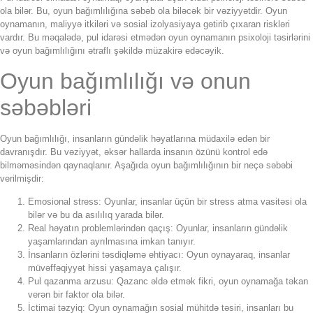
ola bilər. Bu, oyun bağımlılığına səbəb ola biləcək bir vəziyyətdir. Oyun
oynamanın, maliyyə itkiləri və sosial izolyasiyaya gətirib çıxaran riskləri
vardır. Bu məqalədə, pul idarəsi etmədən oyun oynamanın psixoloji təsirlərini
və oyun bağımlılığını ətraflı şəkildə müzakirə edəcəyik.
Oyun bağımlılığı və onun
səbəbləri
Oyun bağımlılığı, insanların gündəlik həyatlarına müdaxilə edən bir
davranışdır. Bu vəziyyət, əksər hallarda insanın özünü kontrol edə
bilməməsindən qaynaqlanır. Aşağıda oyun bağımlılığının bir neçə səbəbi
verilmişdir:
Emosional stress: Oyunlar, insanlar üçün bir stress atma vasitəsi ola
bilər və bu da asılılıq yarada bilər.
Real həyatın problemlərindən qaçış: Oyunlar, insanların gündəlik
yaşamlarından ayrılmasına imkan tanıyır.
İnsanların özlərini təsdiqləmə ehtiyacı: Oyun oynayaraq, insanlar
müvəffəqiyyət hissi yaşamaya çalışır.
Pul qazanma arzusu: Qazanc əldə etmək fikri, oyun oynamağa təkan
verən bir faktor ola bilər.
İctimai təzyiq: Oyun oynamağın sosial mühitdə təsiri, insanları bu