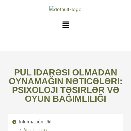
PUL IDARƏSI OLMADAN
OYNAMAĞIN NƏTICƏLƏRI:
PSIXOLOJI TƏSIRLƏR VƏ
OYUN BAĞIMLILIĞI
Información Útil
Vencimientos