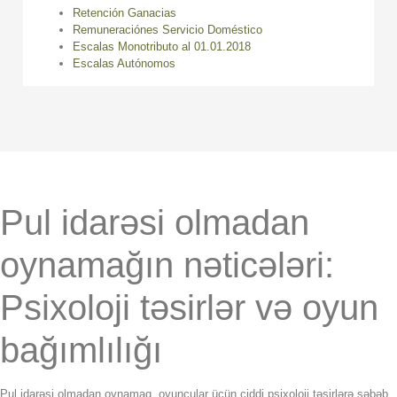
Retención Ganacias
Remuneraciónes Servicio Doméstico
Escalas Monotributo al 01.01.2018
Escalas Autónomos
Pul idarəsi olmadan
oynamağın nəticələri:
Psixoloji təsirlər və oyun
bağımlılığı
Pul idarəsi olmadan oynamaq, oyunçular üçün ciddi psixoloji təsirlərə səbəb